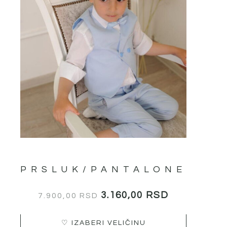
бити
изабране
на
страници
производа.
PRSLUK/PANTALONE
3.160,00
RSD
7.900,00
RSD
♡ IZABERI VELIČINU