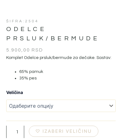
ŠIFRA:2504
ODELCE
PRSLUK/BERMUDE
5.900,00
RSD
Komplet Odelce prsluk/bermude za dečake. Sastav:
65% pamuk
35% pes
Odelce
Veličina
prsluk/bermude
количина
♡ IZABERI VELIČINU