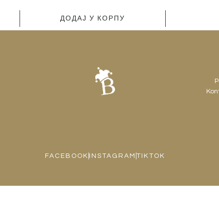
ДОДАЈ У КОРПУ
P
Kont
FACEBOOK
INSTAGRAM
TIKTOK