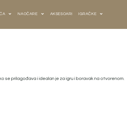
ĆA
NAOČARE
AKSESOARI
IGRAČKE
o se prilagođava i idealan je za igru i boravak na otvorenom.