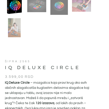
ŠIFRA:2565
IQ DELUXE CIRCLE
3.599,00
RSD
IQ Deluxe Circle
– mozgalica koja pravi krug oko svih
običnih slagalica!Sa kuglastim delovima slagalice koji
se uklapaju u tablu, ovaj izazov nije ni malo
jednostavan. Možeš li da popuniš mrežu i „zatvoriš
krug“? Čeka te čak
120 izazova
, od lakih do pravih –
ekspertskih. Ova luksuzna igra je savršen poklon za