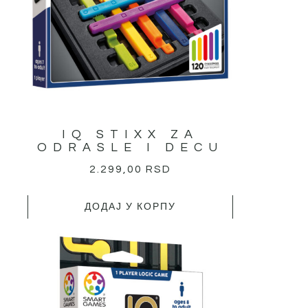
IQ STIXX ZA
ODRASLE I DECU
2.299,00
RSD
ДОДАЈ У КОРПУ