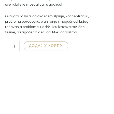
sve ljubitelje mozgalica i slagalica!
Ova igra razvija logičko razmišljanje, koncentraciju,
prostornu percepciju, planiranje i mogućnost bržeg
rešavanja problema! Sadrži 120 izazova različite
težine, prilagođenih deci od
14 +
i odraslima.
IQ
ДОДАЈ У КОРПУ
Deluxe
Circle
количина