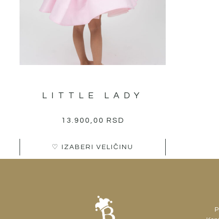
производа.
LITTLE LADY
13.900,00
RSD
♡ IZABERI VELIČINU
P