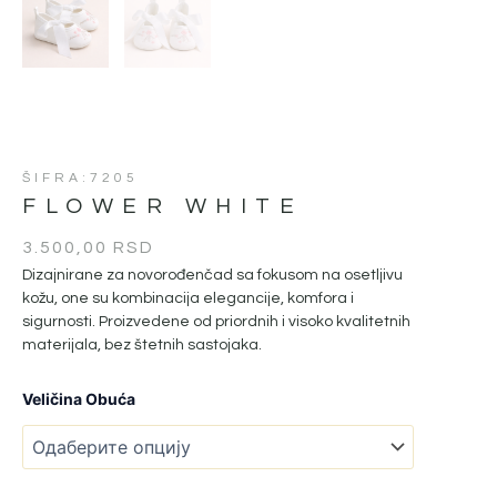
ŠIFRA:7205
FLOWER WHITE
3.500,00
RSD
Dizajnirane za novorođenčad sa fokusom na osetljivu
kožu, one su kombinacija elegancije, komfora i
sigurnosti. Proizvedene od priordnih i visoko kvalitetnih
materijala, bez štetnih sastojaka.
Flower
Veličina Obuća
White
количина