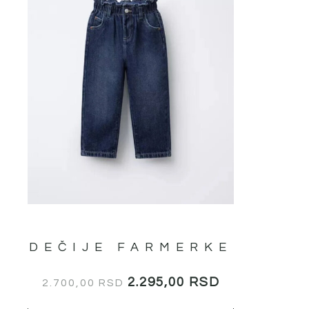
варијанти.
2.700,00 RSD.
Опције
могу
бити
изабране
на
страници
производа.
DEČIJE FARMERKE
2.295,00
RSD
2.700,00
RSD