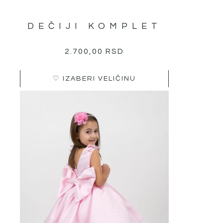
DEČIJI KOMPLET
2.700,00
RSD
♡ IZABERI VELIČINU
Овај
производ
има
више
варијанти.
Опције
могу
бити
изабране
на
страници