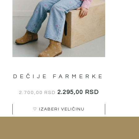
на
страници
производа.
DEČIJE FARMERKE
2.295,00
RSD
2.700,00
RSD
♡ IZABERI VELIČINU