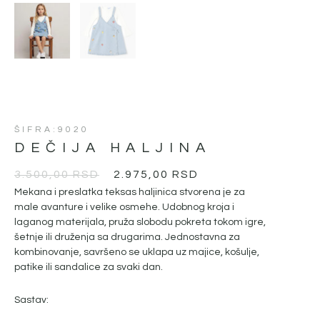
ŠIFRA:9020
DEČIJA HALJINA
ОРИГИНАЛНА
ТРЕНУТНА
3.500,00
RSD
2.975,00
RSD
ЦЕНА
ЦЕНА
Mekana i preslatka teksas haljinica stvorena je za
ЈЕ
ЈЕ:
male avanture i velike osmehe. Udobnog kroja i
laganog materijala, pruža slobodu pokreta tokom igre,
БИЛА:
2.975,00 RSD.
šetnje ili druženja sa drugarima. Jednostavna za
3.500,00 RSD.
kombinovanje, savršeno se uklapa uz majice, košulje,
patike ili sandalice za svaki dan.
Sastav: