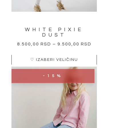
WHITE PIXIE
DUST
8.500,00
RSD
–
9.500,00
RSD
♡ IZABERI VELIČINU
Овај
ОРИГИНАЛНА
ТРЕНУТНА
-15%
производ
ЦЕНА
ЦЕНА
има
ЈЕ
ЈЕ:
више
БИЛА:
2.295,00 RSD.
варијанти.
2.700,00 RSD.
Опције
могу
бити
изабране