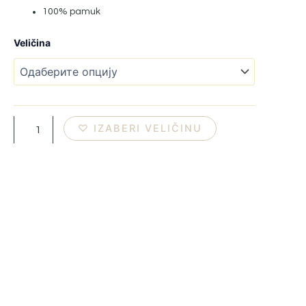
100% pamuk
Dečija
Veličina
haljina
количина
♡ IZABERI VELIČINU