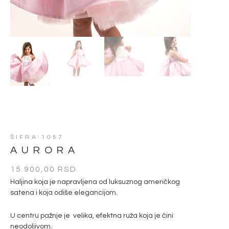
ŠIFRA:1057
AURORA
15.900,00
RSD
Haljina koja je napravljena od luksuznog američkog
satena i koja odiše elegancijom.
U centru pažnje je velika, efektna ruža koja je čini
neodoljivom.