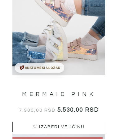
бити
изабране
на
страници
производа.
ANATOMSKI ULOŽAK
MERMAID PINK
5.530,00
RSD
7.900,00
RSD
♡ IZABERI VELIČINU
Овај
РАСПОН