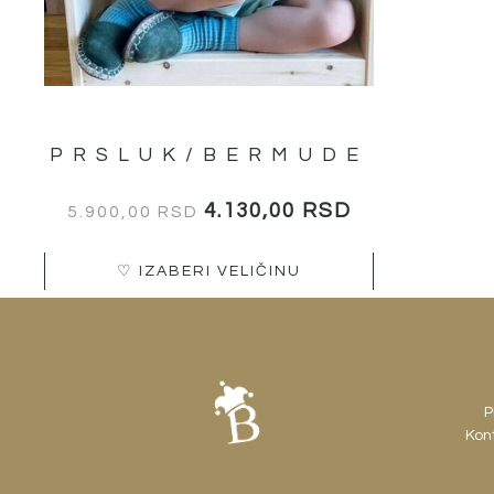
PRSLUK/BERMUDE
4.130,00
RSD
5.900,00
RSD
♡ IZABERI VELIČINU
P
Kont