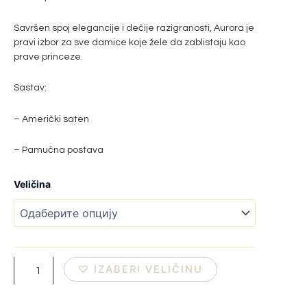
Savršen spoj elegancije i dečije razigranosti, Aurora je
pravi izbor za sve damice koje žele da zablistaju kao
prave princeze.
Sastav:
– Američki saten
– Pamučna postava
Aurora
Veličina
количина
♡ IZABERI VELIČINU